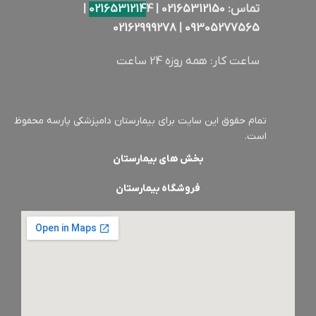
تماس:
02165312150
|
4 |
0216531214
02162999278
|
09305277565
ساعت کار: همه روزه 24 ساعت
تمام حقوق این سایت برای بیمارستان دامپزشکی پارسه محفوظ
است.
بخش های بیمارستان
فروشگاه بیمارستان