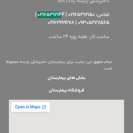
دامپزشکی پارسه پلاک 158
تماس:
02165312150
|
4 |
0216531214
02162999278
|
09305277565
ساعت کار: همه روزه 24 ساعت
تمام حقوق این سایت برای بیمارستان دامپزشکی پارسه محفوظ
است.
بخش های بیمارستان
فروشگاه بیمارستان