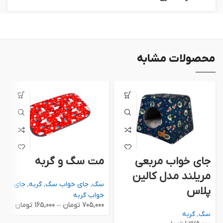
محصولات مشابه
جای خواب مربعی
مت سگ و گربه
مریلند مدل کالین
سگ
,
جای خواب سگ
,
گربه
,
جای
پلاس
خواب گربه
705,000
تومان
–
165,000
تومان
سگ
,
گربه