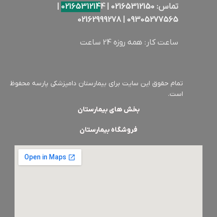
تماس:
02165312150
|
4 |
0216531214
02162999278
|
09305277565
ساعت کار: همه روزه 24 ساعت
تمام حقوق این سایت برای بیمارستان دامپزشکی پارسه محفوظ
است.
بخش های بیمارستان
فروشگاه بیمارستان