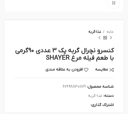
بزرگنمایی تصویر
خانه
غذا-گربه
كنسرو نچرال گربه پك 3 عددي 90گرمي
با طعم فيله مرغ SHAYER
مقایسه
افزودن به علاقه مندی
شناسه محصول:
6269811301179
دسته:
غذا-گربه
اشتراک گذاری: