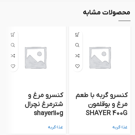
محصولات مشابه
كنسرو گربه با طعم
كنسرو مرغ و
مرغ و بوقلمون
شترمرغ نچرال
shayer110g
SHAYER 400G
غذا-گربه
غذا-گربه