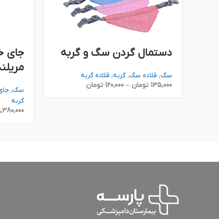
دستمال گردن سگ و گربه
جای خ
مریلند 
سگ
,
قلاده سگ
,
گربه
,
قلاده گربه
135,000
تومان
–
120,000
تومان
سگ
,
جای
گربه
1,380,000