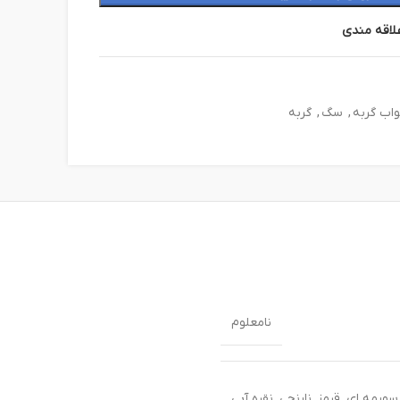
لاقه مندی
اب گربه
,
سگ
,
گربه
نامعلوم
ورمه ای, قرمز, نارنجی, نقره آبی