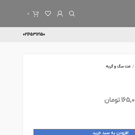
0
02165312150
مت سگ و گربه
165,
تومان
افزودن به سبد خرید