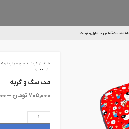
اه
مقالات
تماس با ما
رزرو نوبت
خانه
گربه
جای خواب گربه
مت سگ و گربه
705,000
تومان
–
000