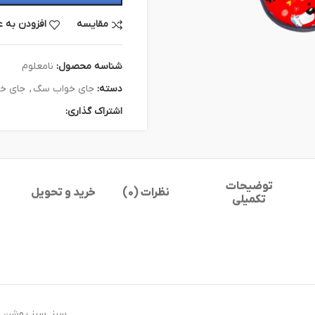
مقایسه
افزودن به ع
شناسه محصول:
نامعلوم
دسته:
جای خواب سگ
,
جای خو
اشتراک گذاری:
توضیحات
نظرات (0)
خرید و تحویل
تکمیلی
سبز, سبز روشن, س