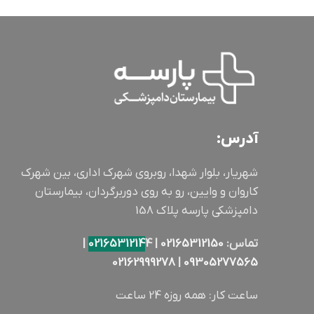
آدرس:
شهریار، بلوار شهدا، روبروی شهرک اداری، بین شهرک
کاروان و وایین، رو به روی دوربرگردان، بیمارستان
دامپزشکی پارسه پلاک 158
تماس:
02165312150
|
4 |
0216531214
02162999278
|
09305277565
ساعت کار: همه روزه 24 ساعت