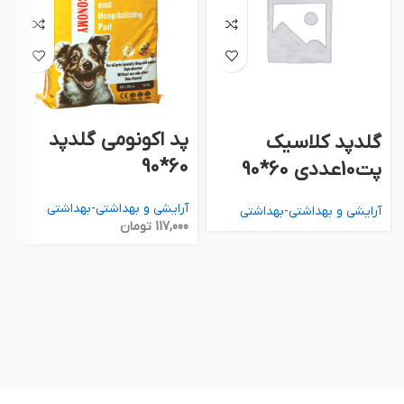
پد اكونومي گلدپد
گلدپد كلاسيك
60*90
پت10عددي 60*90
آرايشي و بهداشتي-بهداشتي
آرايشي و بهداشتي-بهداشتي
117,000
تومان