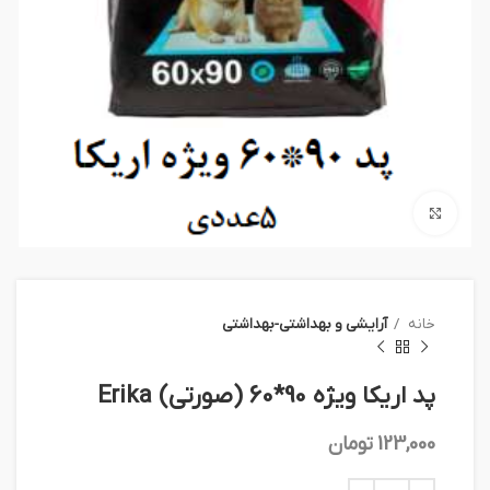
بزرگنمایی تصویر
خانه
آرايشي و بهداشتي-بهداشتي
پد اريكا ويژه 90*60 (صورتي) Erika
123,000
تومان