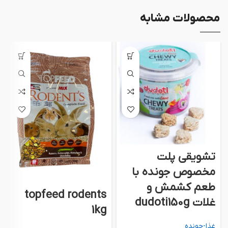
محصولات مشابه
تشويقي پلت
مخصوص جونده با
طعم كشمش و
topfeed rodents
غلات dudoti150g
1kg
غذا-جونده