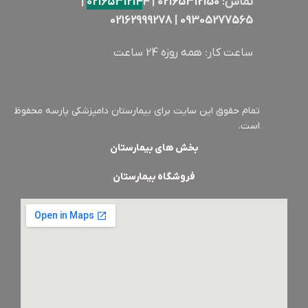
تماس:
02165312150
|
4 |
0216531214
02162999278
|
09305277565
ساعت کار: همه روزه 24 ساعت
تمام حقوق این سایت برای بیمارستان دامپزشکی پارسه محفوظ
است.
بخش های بیمارستان
فروشگاه بیمارستان