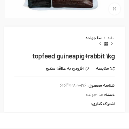
بزرگنمایی تصویر
خانه
غذا-جونده
topfeed guineapig+rabbit 1kg
مقایسه
افزودن به علاقه مندی
شناسه محصول:
6264938200176
دسته:
غذا-جونده
اشتراک گذاری: